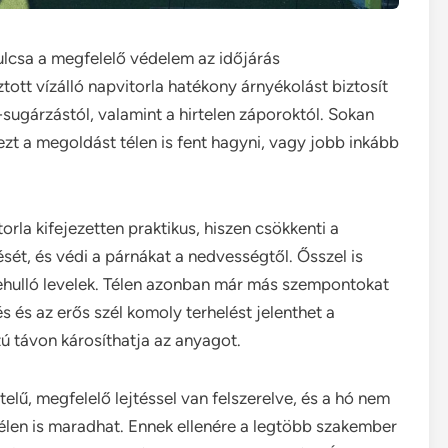
ulcsa a megfelelő védelem az időjárás
ott vízálló napvitorla hatékony árnyékolást biztosít
sugárzástól, valamint a hirtelen záporoktól. Sokan
ezt a megoldást télen is fent hagyni, vagy jobb inkább
orla kifejezetten praktikus, hiszen csökkenti a
ét, és védi a párnákat a nedvességtől. Ősszel is
lehulló levelek. Télen azonban már más szempontokat
és és az erős szél komoly terhelést jelenthet a
zú távon károsíthatja az anyagot.
elű, megfelelő lejtéssel van felszerelve, és a hó nem
télen is maradhat. Ennek ellenére a legtöbb szakember