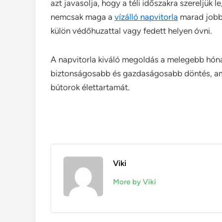
azt javasolja, hogy a téli időszakra szereljük l
nemcsak maga a
vízálló napvitorla
marad jobb 
külön védőhuzattal vagy fedett helyen óvni.
A napvitorla kiváló megoldás a melegebb hóna
biztonságosabb és gazdaságosabb döntés, am
bútorok élettartamát.
Viki
More by Viki