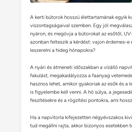
A kerti bútorok hosszú élettartamának egyik k
viszontagságaival szemben. Egy jól megválaszt
nyáron, és megóvja a bútorokat az esőtől, UV-
azonban felteszik a kérdést: vajon érdemes-e 
leszerelni a hideg hónapokra?
A nyári és átmeneti időszakban a vízálló napvit
fakulást, megakadályozza a faanyag vetemedés
hasznos lehet, amikor gyakoriak az esők és a 
is figyelembe kell venni. A hó súlya, a jegesed
feszítésekre és a rögzítési pontokra, ami hoss
Ha a napvitorla kifejezetten négyévszakos kivit
tud megállni rajta, akkor bizonyos esetekben 