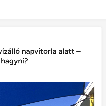
zálló napvitorla alatt –
 hagyni?