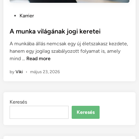
P
Karrier
o
s
A munka világának jogi keretei
t
A munkába állás nemcsak egy új életszakasz kezdete,
e
hanem egy jogilag szabályozott folyamat is, amely
d
A
mind …
Read more
i
m
n
by
Viki
•
május 23, 2026
u
n
k
a
Keresés
v
i
Keresés
l
á
g