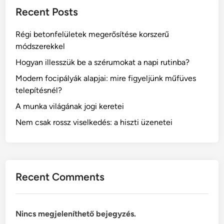
á
Recent Posts
n
a
Régi betonfelületek megerősítése korszerű
k
módszerekkel
j
o
Hogyan illesszük be a szérumokat a napi rutinba?
g
Modern focipályák alapjai: mire figyeljünk műfüves
i
telepítésnél?
k
A munka világának jogi keretei
e
r
Nem csak rossz viselkedés: a hiszti üzenetei
e
t
e
i
Recent Comments
Nincs megjeleníthető bejegyzés.