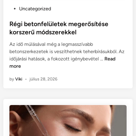
P
Uncategorized
o
s
Régi betonfelületek megerősítése
t
korszerű módszerekkel
e
Az idő múlásával még a legmasszívabb
d
betonszerkezetek is veszíthetnek teherbírásukból. Az
i
R
időjárási hatások, a fokozott igénybevétel …
Read
n
é
more
g
by
Viki
•
július 28, 2026
i
b
e
t
o
n
f
e