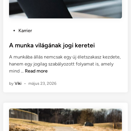
?
k
a
l
a
P
Karrier
p
o
j
s
A munka világának jogi keretei
a
t
i
A munkába állás nemcsak egy új életszakasz kezdete,
e
:
hanem egy jogilag szabályozott folyamat is, amely
d
m
A
mind …
Read more
i
i
m
n
r
by
Viki
•
május 23, 2026
u
e
n
f
k
i
a
g
v
y
i
e
l
l