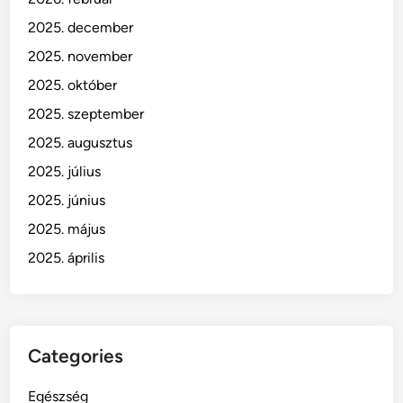
a
l
2025. december
k
2025. november
a
2025. október
l
m
2025. szeptember
a
2025. augusztus
z
2025. július
á
s
2025. június
n
2025. május
á
2025. április
l
Categories
Egészség