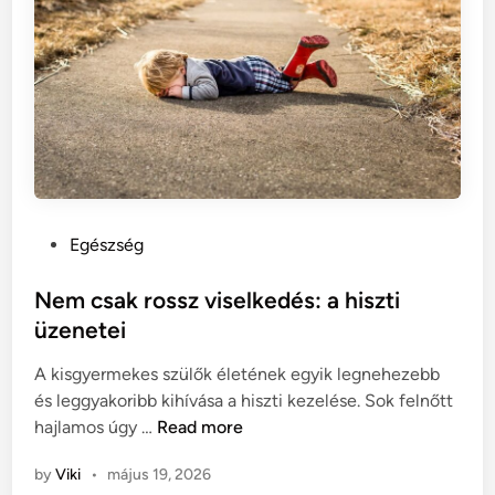
á
j
g
ü
á
n
n
k
a
m
k
ű
j
f
o
ü
g
v
P
Egészség
i
e
o
k
s
s
Nem csak rossz viselkedés: a hiszti
e
t
t
üzenetei
r
e
e
e
l
A kisgyermekes szülők életének egyik legnehezebb
d
t
e
és leggyakoribb kihívása a hiszti kezelése. Sok felnőtt
i
e
p
N
hajlamos úgy …
Read more
n
i
í
e
t
by
Viki
•
május 19, 2026
m