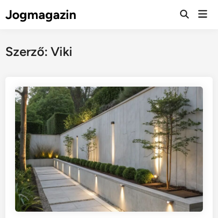
Skip
Jogmagazin
Mai
to
Men
content
Szerző:
Viki