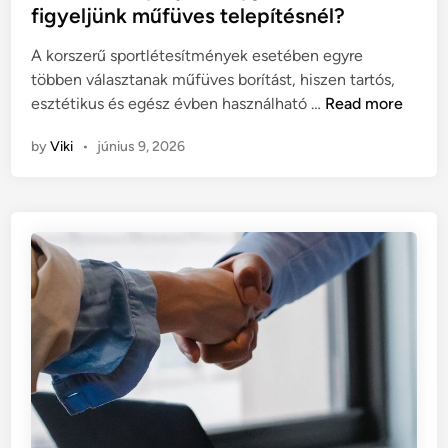
e
t
figyeljünk műfüves telepítésnél?
u
l
e
m
A korszerű sportlétesítmények esetében egyre
d
o
többen választanak műfüves borítást, hiszen tartós,
i
k
M
esztétikus és egész évben használható …
Read more
n
a
o
t
by
Viki
•
június 9, 2026
d
a
e
n
r
a
n
p
f
i
o
r
c
u
i
t
p
i
á
n
l
b
y
a
á