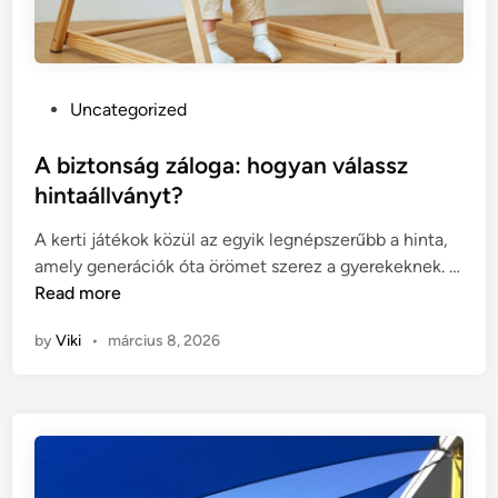
j
l
e
s
P
Uncategorized
z
o
t
s
A biztonság záloga: hogyan válassz
é
t
hintaállványt?
s
e
e
A kerti játékok közül az egyik legnépszerűbb a hinta,
d
g
amely generációk óta örömet szerez a gyerekeknek. …
i
y
A
Read more
n
e
b
r
by
Viki
•
március 8, 2026
i
e
z
k
t
b
o
a
n
r
s
á