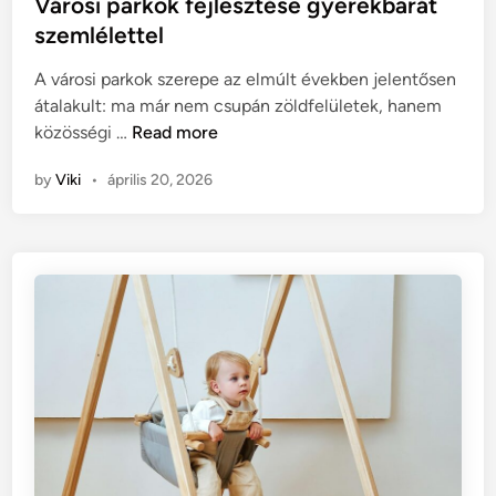
s
Városi parkok fejlesztése gyerekbarát
:
t
szemlélettel
a
e
h
A városi parkok szerepe az elmúlt években jelentősen
d
i
átalakult: ma már nem csupán zöldfelületek, hanem
i
s
V
közösségi …
Read more
n
z
á
t
by
Viki
•
április 20, 2026
r
i
o
ü
s
z
i
e
p
n
a
e
r
t
k
e
o
i
k
f
e