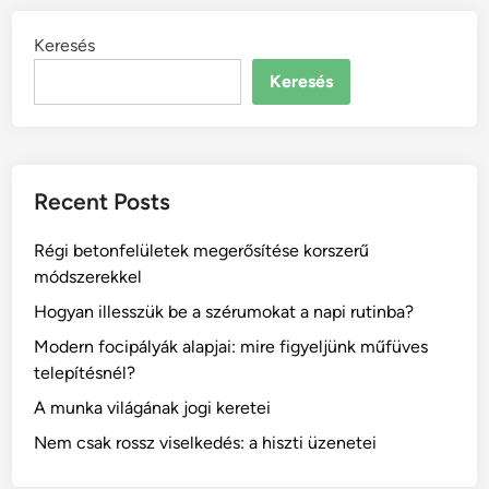
f
o
i
e
n
Keresés
n
n
á
á
Keresés
t
t
l
h
é
d
a
s
m
g
U
a
y
Recent Posts
V
g
n
v
a
i
Régi betonfelületek megerősítése korszerű
é
d
?
módszerekkel
d
?
e
Hogyan illesszük be a szérumokat a napi rutinba?
l
Modern focipályák alapjai: mire figyeljünk műfüves
e
telepítésnél?
m
A munka világának jogi keretei
:
m
Nem csak rossz viselkedés: a hiszti üzenetei
i
r