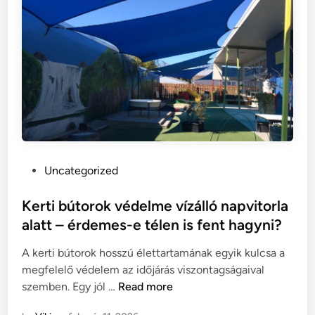
á
t
g
s
z
z
á
e
l
m
o
l
g
é
a
l
:
e
h
t
P
Uncategorized
o
t
o
g
e
s
Kerti bútorok védelme vízálló napvitorla
y
l
t
alatt – érdemes-e télen is fent hagyni?
a
e
n
A kerti bútorok hosszú élettartamának egyik kulcsa a
d
v
megfelelő védelem az időjárás viszontagságaival
i
á
K
szemben. Egy jól …
Read more
n
l
e
a