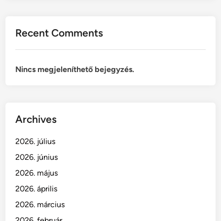
e
f
Recent Comments
i
g
y
Nincs megjeleníthető bejegyzés.
e
l
j
ü
n
Archives
k
k
2026. július
ü
2026. június
l
2026. május
t
é
2026. április
r
2026. március
i
2026. február