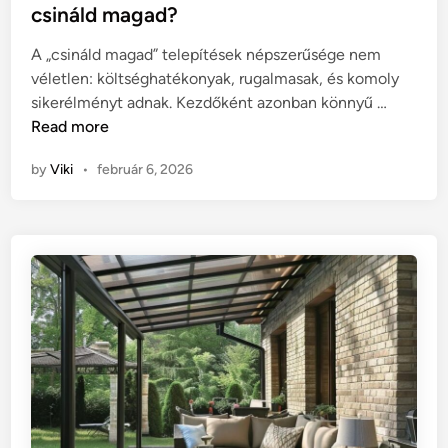
t
csináld magad?
z
e
á
A „csináld magad” telepítések népszerűsége nem
d
l
véletlen: költséghatékonyak, rugalmasak, és komoly
i
l
T
sikerélményt adnak. Kezdőként azonban könnyű …
n
ó
e
Read more
n
l
a
by
Viki
•
február 6, 2026
e
p
p
v
í
i
t
t
é
o
s
r
i
l
t
a
i
a
p
l
p
a
e
t