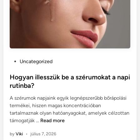
l
ü
l
e
t
e
k
m
P
Uncategorized
e
o
g
s
Hogyan illesszük be a szérumokat a napi
e
t
rutinba?
r
e
ő
A szérumok napjaink egyik legnépszerűbb bőrápolási
d
s
termékei, hiszen magas koncentrációban
i
í
tartalmaznak olyan hatóanyagokat, amelyek célzottan
n
t
H
támogatják …
Read more
é
o
s
by
Viki
•
július 7, 2026
g
e