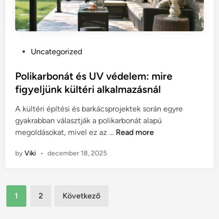
k
t
k
–
e
é
z
r
P
Uncategorized
d
d
o
ő
e
s
Polikarbonát és UV védelem: mire
k
m
t
figyeljünk kültéri alkalmazásnál
n
e
e
e
s
A kültéri építési és barkácsprojektek során egyre
d
k
-
gyakrabban választják a polikarbonát alapú
i
:
e
P
megoldásokat, mivel ez az …
Read more
n
h
t
o
o
é
by
Viki
•
december 18, 2025
l
g
l
i
y
e
k
a
n
Bejegyzések
a
n
1
2
Következő
i
r
lapozása
c
s
b
s