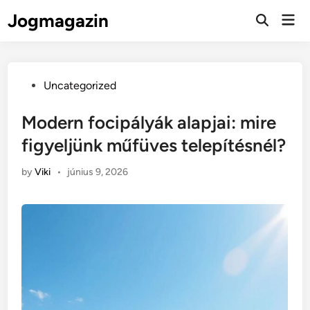
Skip
Jogmagazin
Mai
to
Men
content
Posted
Uncategorized
in
Modern focipályák alapjai: mire
figyeljünk műfüves telepítésnél?
by
Viki
•
június 9, 2026