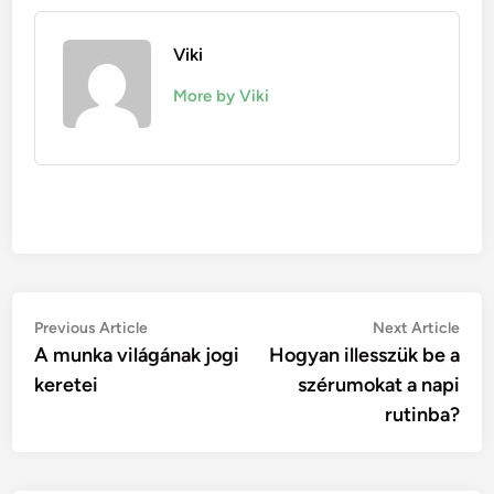
Viki
More by Viki
Bejegyzés
Previous
Nex
Previous Article
Next Article
article:
artic
A munka világának jogi
Hogyan illesszük be a
navigáció
keretei
szérumokat a napi
rutinba?