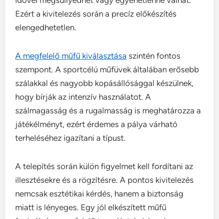
idővel megsüllyedhet vagy egyenetlenné válhat.
Ezért a kivitelezés során a precíz előkészítés
elengedhetetlen.
A megfelelő műfű kiválasztása
szintén fontos
szempont. A sportcélú műfüvek általában erősebb
szálakkal és nagyobb kopásállósággal készülnek,
hogy bírják az intenzív használatot. A
szálmagasság és a rugalmasság is meghatározza a
játékélményt, ezért érdemes a pálya várható
terheléséhez igazítani a típust.
A telepítés során külön figyelmet kell fordítani az
illesztésekre és a rögzítésre. A pontos kivitelezés
nemcsak esztétikai kérdés, hanem a biztonság
miatt is lényeges. Egy jól elkészített műfű