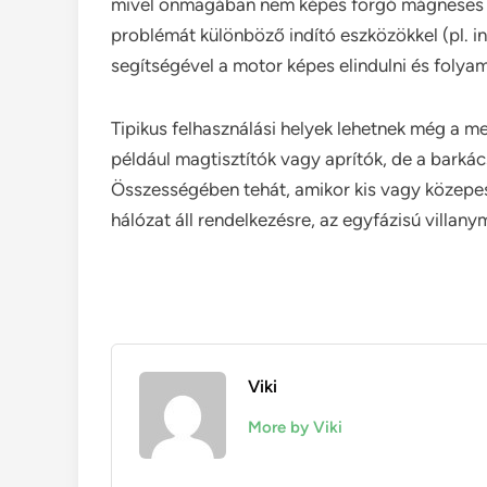
mivel önmagában nem képes forgó mágneses me
problémát különböző indító eszközökkel (pl. i
segítségével a motor képes elindulni és folya
Tipikus felhasználási helyek lehetnek még a 
például magtisztítók vagy aprítók, de a barká
Összességében tehát, amikor kis vagy közepes 
hálózat áll rendelkezésre, az egyfázisú villany
Viki
More by Viki