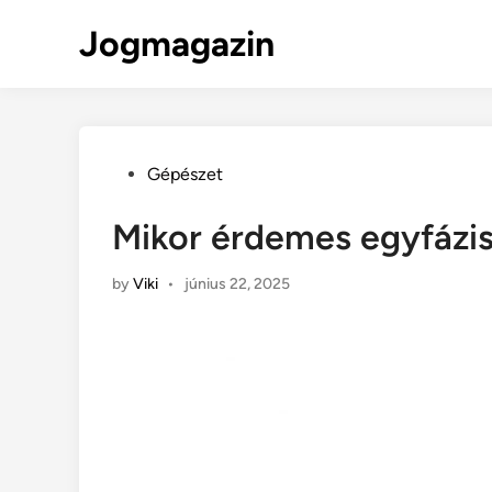
Skip
Jogmagazin
to
content
Posted
Gépészet
in
Mikor érdemes egyfázis
by
Viki
•
június 22, 2025