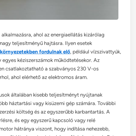
 alkalmazásra, ahol az energiaellátás kizárólag
 nagy teljesítményű hajtásra. Ilyen esetek
i környezetekben fordulnak elő
, például vízszivattyúk,
y egyes kéziszerszámok működtetésekor. Az
űen csatlakoztatható a szabványos 230 V-os
rhol, ahol elérhető az elektromos áram.
sok általában kisebb teljesítményt nyújtanak
több háztartási vagy kisüzemi gép számára. További
erzési költség és az egyszerűbb karbantartás. A
lésre, és egy egyszerű kapcsoló vagy relé
ymotor hátránya viszont, hogy indítása nehezebb,