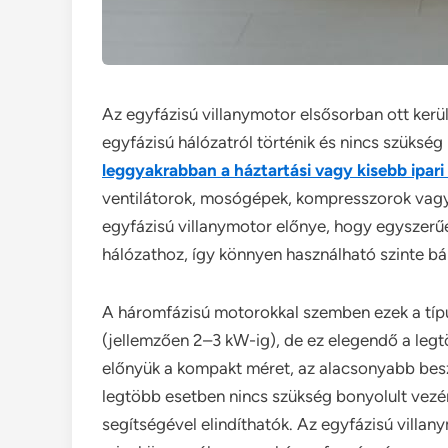
Az egyfázisú villanymotor elsősorban ott kerül
egyfázisú hálózatról történik és nincs szükség
leggyakrabban a háztartási vagy kisebb ipar
ventilátorok, mosógépek, kompresszorok vag
egyfázisú villanymotor előnye, hogy egyszer
hálózathoz, így könnyen használható szinte bá
A háromfázisú motorokkal szemben ezek a típu
(jellemzően 2–3 kW-ig), de ez elegendő a leg
előnyük a kompakt méret, az alacsonyabb besz
legtöbb esetben nincs szükség bonyolult vezér
segítségével elindíthatók. Az egyfázisú villan