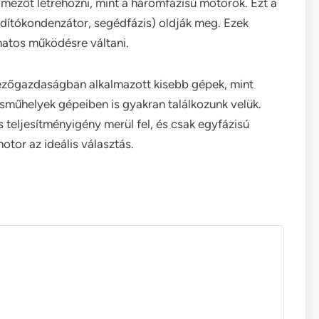
zőt létrehozni, mint a háromfázisú motorok. Ezt a
ndítókondenzátor, segédfázis) oldják meg. Ezek
matos működésre váltani.
mezőgazdaságban alkalmazott kisebb gépek, mint
csműhelyek gépeiben is gyakran találkozunk velük.
teljesítményigény merül fel, és csak egyfázisú
motor az ideális választás.