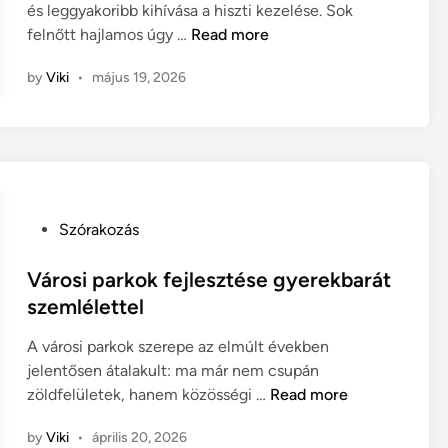
k
és leggyakoribb kihívása a hiszti kezelése. Sok
i
i
j
N
felnőtt hajlamos úgy …
Read more
g
n
o
e
y
g
by
Viki
•
május 19, 2026
m
e
i
c
l
k
s
j
e
a
ü
r
k
n
e
r
k
t
o
m
P
Szórakozás
e
s
ű
o
i
s
f
s
Városi parkok fejlesztése gyerekbarát
z
ü
t
szemlélettel
v
v
e
i
e
A városi parkok szerepe az elmúlt években
d
s
s
jelentősen átalakult: ma már nem csupán
i
e
V
t
zöldfelületek, hanem közösségi …
Read more
n
l
á
e
by
Viki
•
április 20, 2026
k
r
l