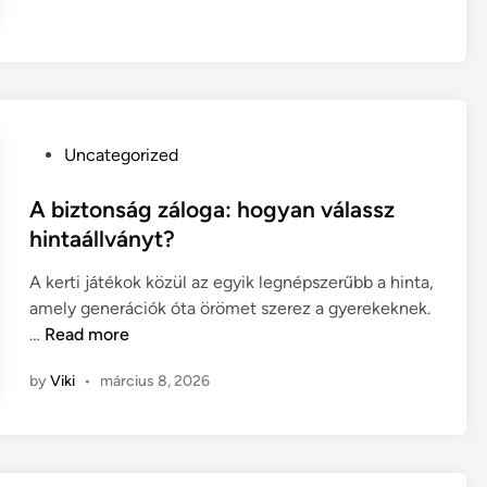
e
o
e
d
s
p
é
i
í
s
p
t
:
a
é
a
r
s
P
Uncategorized
h
k
n
o
i
o
é
s
A biztonság záloga: hogyan válassz
s
k
l
t
hintaállványt?
z
f
?
e
t
e
A kerti játékok közül az egyik legnépszerűbb a hinta,
d
i
j
amely generációk óta örömet szerez a gyerekeknek.
i
ü
l
A
…
Read more
n
z
e
b
by
Viki
•
március 8, 2026
e
s
i
n
z
z
e
t
t
t
é
o