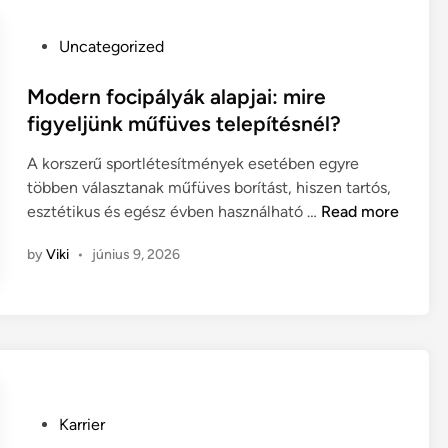
i
r
l
ő
P
Uncategorized
l
s
o
e
í
s
Modern focipályák alapjai: mire
s
t
t
figyeljünk műfüves telepítésnél?
s
é
e
z
A korszerű sportlétesítmények esetében egyre
s
d
ü
többen választanak műfüves borítást, hiszen tartós,
e
i
k
M
esztétikus és egész évben használható …
Read more
k
n
b
o
o
e
by
Viki
•
június 9, 2026
d
r
a
e
s
s
r
z
z
n
e
é
f
r
r
o
ű
u
c
m
m
P
Karrier
i
ó
o
o