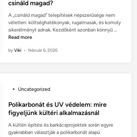
t
csináld magad?
l
l
o
e
e
a
k
A „csináld magad” telepítések népszerűsége nem
d
t
s
v
véletlen: költséghatékonyak, rugalmasak, és komoly
i
t
s
é
T
sikerélményt adnak. Kezdőként azonban könnyű …
n
e
z
d
e
Read more
l
h
e
l
i
l
by
Viki
•
február 6, 2026
e
n
m
p
t
e
í
a
v
t
á
í
é
l
z
s
P
Uncategorized
l
á
i
o
v
l
t
s
Polikarbonát és UV védelem: mire
á
l
i
t
figyeljünk kültéri alkalmazásnál
n
ó
p
e
y
n
A kültéri építési és barkácsprojektek során egyre
p
d
t
a
gyakrabban választják a polikarbonát alapú
e
i
?
p