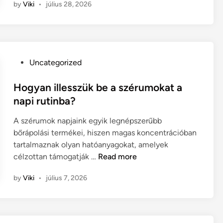
by
Viki
•
július 28, 2026
i
b
e
t
o
P
Uncategorized
n
o
f
s
Hogyan illesszük be a szérumokat a
e
t
napi rutinba?
l
e
ü
A szérumok napjaink egyik legnépszerűbb
d
l
bőrápolási termékei, hiszen magas koncentrációban
i
e
tartalmaznak olyan hatóanyagokat, amelyek
n
t
H
célzottan támogatják …
Read more
e
o
k
by
Viki
•
július 7, 2026
g
m
y
e
a
g
n
e