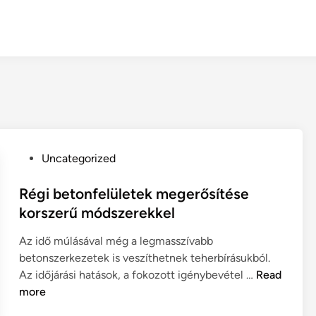
P
Uncategorized
o
s
Régi betonfelületek megerősítése
t
korszerű módszerekkel
e
Az idő múlásával még a legmasszívabb
d
betonszerkezetek is veszíthetnek teherbírásukból.
i
R
Az időjárási hatások, a fokozott igénybevétel …
Read
n
é
more
g