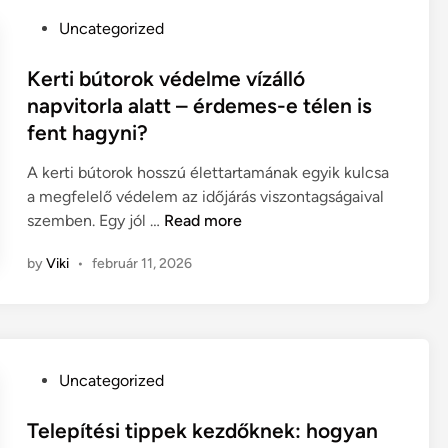
e
s
n
i
e
s
P
Uncategorized
g
á
o
y
g
s
Kerti bútorok védelme vízálló
e
z
t
napvitorla alatt – érdemes-e télen is
r
á
e
fent hagyni?
e
l
d
k
o
i
A kerti bútorok hosszú élettartamának egyik kulcsa
b
g
n
a megfelelő védelem az időjárás viszontagságaival
a
a
K
szemben. Egy jól …
Read more
r
:
e
by
Viki
•
február 11, 2026
á
h
r
t
o
t
s
g
i
z
y
b
e
a
ú
P
Uncategorized
m
n
t
o
l
v
o
s
Telepítési tippek kezdőknek: hogyan
é
á
r