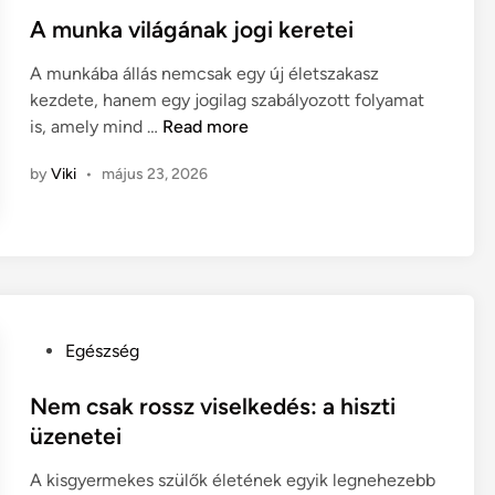
p
d
k
s
A munka világának jogi keretei
á
s
a
t
l
z
t
A munkába állás nemcsak egy új életszakasz
e
y
e
a
kezdete, hanem egy jogilag szabályozott folyamat
d
á
r
n
A
is, amely mind …
Read more
i
k
e
a
m
n
a
k
by
Viki
•
május 23, 2026
p
u
l
k
i
n
a
e
r
k
p
l
u
a
j
t
v
a
i
i
i
n
l
:
P
Egészség
b
á
m
o
a
g
i
s
Nem csak rossz viselkedés: a hiszti
?
á
r
t
üzenetei
n
e
e
a
A kisgyermekes szülők életének egyik legnehezebb
f
d