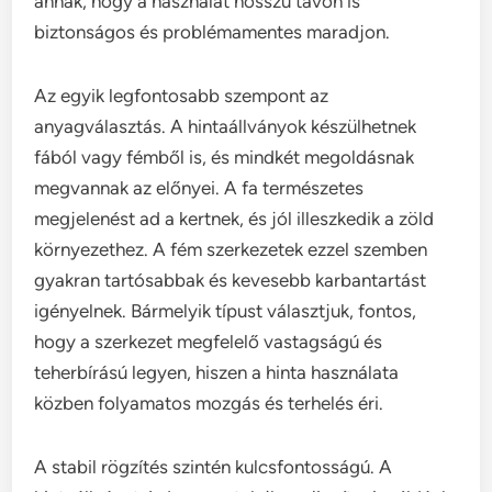
annak, hogy a használat hosszú távon is
biztonságos és problémamentes maradjon.
Az egyik legfontosabb szempont az
anyagválasztás. A hintaállványok készülhetnek
fából vagy fémből is, és mindkét megoldásnak
megvannak az előnyei. A fa természetes
megjelenést ad a kertnek, és jól illeszkedik a zöld
környezethez. A fém szerkezetek ezzel szemben
gyakran tartósabbak és kevesebb karbantartást
igényelnek. Bármelyik típust választjuk, fontos,
hogy a szerkezet megfelelő vastagságú és
teherbírású legyen, hiszen a hinta használata
közben folyamatos mozgás és terhelés éri.
A stabil rögzítés szintén kulcsfontosságú. A