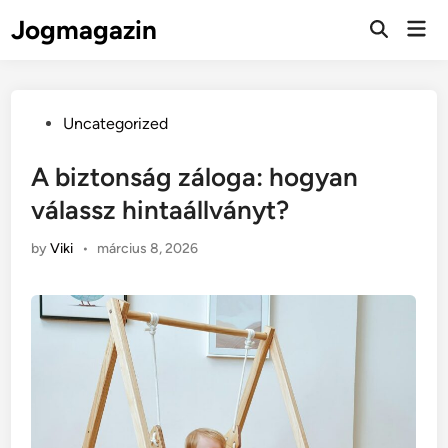
Skip
Jogmagazin
Mai
to
Men
content
Posted
Uncategorized
in
A biztonság záloga: hogyan
válassz hintaállványt?
by
Viki
•
március 8, 2026