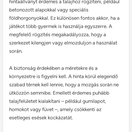
hintaállványt érdemes a talajhoz rögzíteni, például
betonozott alapokkal vagy speciális
földhorgonyokkal. Ez különösen fontos akkor, ha a
játékot több gyermek is használja egyszerre. A
megfelelő rögzítés megakadályozza, hogy a
szerkezet kilengjen vagy elmozduljon a használat
során.
A biztonság érdekében a méretekre és a
környezetre is figyelni kell. A hinta körül elegendő
szabad térnek kell lennie, hogy a mozgás során ne
ütközzön semmibe. Emellett érdemes puhább
talajfelületet kialakítani – például gumilapot,
homokot vagy füvet –, amely csökkenti az
esetleges esések kockázatát.