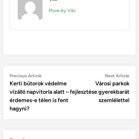
More by Viki
Bejegyzés
Previous
Nex
Previous Article
Next Article
article:
artic
Kerti bútorok védelme
Városi parkok
navigáció
vízálló napvitorla alatt –
fejlesztése gyerekbarát
érdemes-e télen is fent
szemlélettel
hagyni?